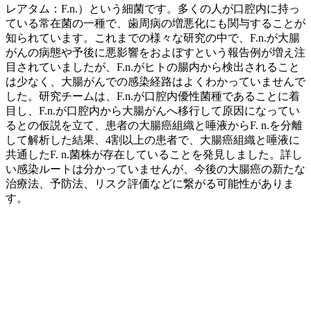
レアタム：F.n.）という細菌です。多くの人が口腔内に持っ
ている常在菌の一種で、歯周病の増悪化にも関与することが
知られています。これまでの様々な研究の中で、F.n.が大腸
がんの病態や予後に悪影響をおよぼすという報告例が増え注
目されていましたが、F.n.がヒトの腸内から検出されること
は少なく、大腸がんでの感染経路はよくわかっていませんで
した。研究チームは、F.n.が口腔内優性菌種であることに着
目し、F.n.が口腔内から大腸がんへ移行して原因になってい
るとの仮説を立て、患者の大腸癌組織と唾液からF. n.を分離
して解析した結果、4割以上の患者で、大腸癌組織と唾液に
共通したF. n.菌株が存在していることを発見しました。詳し
い感染ルートは分かっていませんが、今後の大腸癌の新たな
治療法、予防法、リスク評価などに繋がる可能性がありま
す。