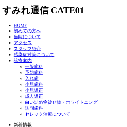
すみれ通信
CATE01
HOME
初めての方へ
当院について
アクセス
スタッフ紹介
感染症対策について
診療案内
一般歯科
予防歯科
入れ歯
小児歯科
小児矯正
成人矯正
白い詰め物被せ物・ホワイトニング
訪問歯科
セレック治療について
新着情報