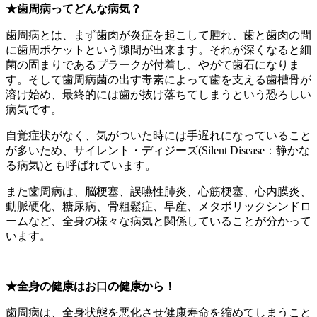
★歯周病ってどんな病気？
歯周病とは、まず歯肉が炎症を起こして腫れ、歯と歯肉の間
に歯周ポケットという隙間が出来ます。それが深くなると細
菌の固まりであるプラークが付着し、やがて歯石になりま
す。そして歯周病菌の出す毒素によって歯を支える歯槽骨が
溶け始め、最終的には歯が抜け落ちてしまうという恐ろしい
病気です。
自覚症状がなく、気がついた時には手遅れになっていること
が多いため、サイレント・ディジーズ(Silent Disease：静かな
る病気)とも呼ばれています。
また歯周病は、脳梗塞、誤嚥性肺炎、心筋梗塞、心内膜炎、
動脈硬化、糖尿病、骨粗鬆症、早産、メタボリックシンドロ
ームなど、全身の様々な病気と関係していることが分かって
います。
★全身の健康はお口の健康から！
歯周病は、全身状態を悪化させ健康寿命を縮めてしまうこと