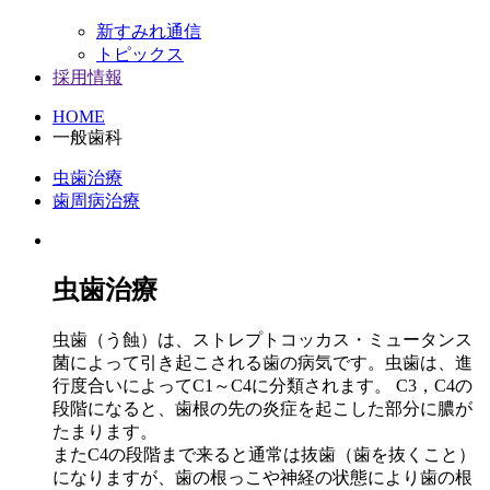
新すみれ通信
トピックス
採用情報
HOME
一般歯科
虫歯治療
歯周病治療
虫歯治療
虫歯（う蝕）は、ストレプトコッカス・ミュータンス
菌によって引き起こされる歯の病気です。虫歯は、進
行度合いによってC1～C4に分類されます。 C3，C4の
段階になると、歯根の先の炎症を起こした部分に膿が
たまります。
またC4の段階まで来ると通常は抜歯（歯を抜くこと）
になりますが、歯の根っこや神経の状態により歯の根