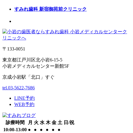
すみれ歯科
新宿御苑前クリニック
〒133-0051
東京都江戸川区北小岩6-15-5
小岩メディカルセンター新館5F
京成小岩駅「北口」すぐ
tel.03-5622-7686
LINE予約
WEB予約
診療時間
月
火
水
木
金
土
日/祝
10:00-13:00
●
●
●
●
●
●