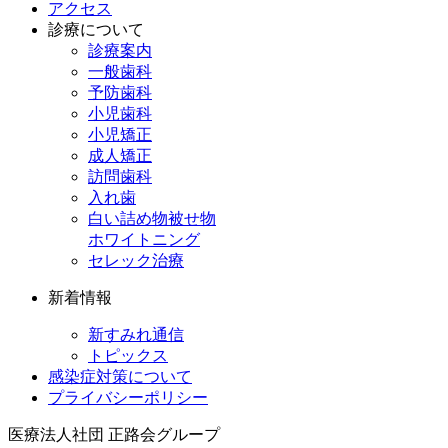
アクセス
診療について
診療案内
一般歯科
予防歯科
小児歯科
小児矯正
成人矯正
訪問歯科
入れ歯
白い詰め物被せ物
ホワイトニング
セレック治療
新着情報
新すみれ通信
トピックス
感染症対策について
プライバシーポリシー
医療法人社団
正路会グループ