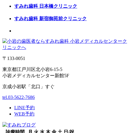
すみれ歯科
日本橋クリニック
すみれ歯科
新宿御苑前クリニック
〒133-0051
東京都江戸川区北小岩6-15-5
小岩メディカルセンター新館5F
京成小岩駅「北口」すぐ
tel.03-5622-7686
LINE予約
WEB予約
診療時間
月
火
水
木
金
土
日/祝