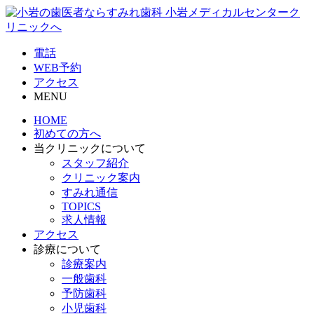
電話
WEB予約
アクセス
MENU
HOME
初めての方へ
当クリニックについて
スタッフ紹介
クリニック案内
すみれ通信
TOPICS
求人情報
アクセス
診療について
診療案内
一般歯科
予防歯科
小児歯科