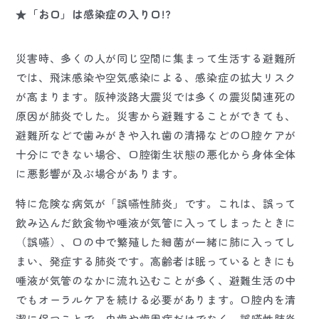
★「お口」は感染症の入り口!?
災害時、多くの人が同じ空間に集まって生活する避難所
では、飛沫感染や空気感染による、感染症の拡大リスク
が高まります。阪神淡路大震災では多くの震災関連死の
原因が肺炎でした。災害から避難することができても、
避難所などで歯みがきや入れ歯の清掃などの口腔ケアが
十分にできない場合、口腔衛生状態の悪化から身体全体
に悪影響が及ぶ場合があります。
特に危険な病気が「誤嚥性肺炎」です。これは、誤って
飲み込んだ飲食物や唾液が気管に入ってしまったときに
（誤嚥）、口の中で繁殖した細菌が一緒に肺に入ってし
まい、発症する肺炎です。高齢者は眠っているときにも
唾液が気管のなかに流れ込むことが多く、避難生活の中
でもオーラルケアを続ける必要があります。口腔内を清
潔に保つことで、虫歯や歯周病だけでなく、誤嚥性肺炎